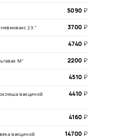
5090
₽
3700
₽
невмовакс 23 "
4740
₽
2200
₽
льгавак М"
4510
₽
4410
₽
коклюша вакциной
4160
₽
14700
₽
века вакциной