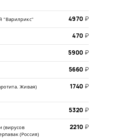
4970
₽
й "Варилрикс"
470
₽
5900
₽
5660
₽
1740
₽
аротита. Живая)
5320
₽
2210
₽
и (вирусов
ерпавак (Россия)