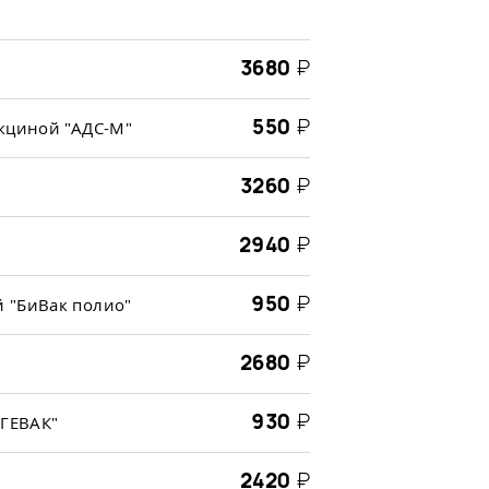
3680
₽
550
₽
кциной "АДС-М"
3260
₽
2940
₽
950
₽
 "БиВак полио"
2680
₽
930
₽
ЕГЕВАК"
2420
₽