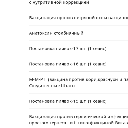
с нутритивной коррекцией
Вакцинация против ветряной оспы вакцино
Анатоксин столбнячный
Постановка пиявок-17 шт. (1 сеанс)
Постановка пиявок-16 шт. (1 сеанс)
М-М-Р II (вакцина против кори,краснухи и п
Соединенные Штаты
Постановка пиявок-15 шт. (1 сеанс)
Вакцинация против герпетической инфекци
простого герпеса I и II типов)вакциной Витаг