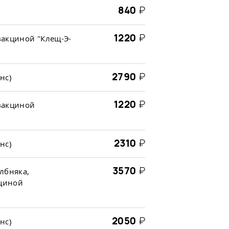
840
₽
1220
₽
вакциной "Клещ-Э-
2790
₽
нс)
1220
₽
вакциной
2310
₽
нс)
3570
₽
лбняка,
циной
2050
₽
нс)