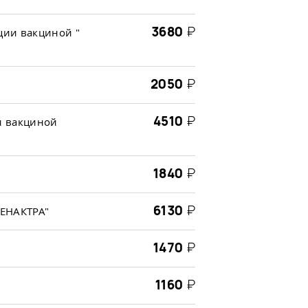
3680
₽
ции вакциной "
2050
₽
4510
₽
и вакциной
1840
₽
6130
₽
МЕНАКТРА"
1470
₽
1160
₽