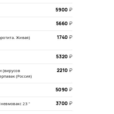
5900
₽
5660
₽
1740
₽
аротита. Живая)
5320
₽
2210
₽
и (вирусов
ерпавак (Россия)
5090
₽
3700
₽
невмовакс 23 "