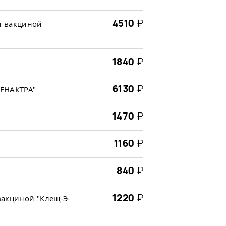
4510
₽
и вакциной
1840
₽
6130
₽
МЕНАКТРА"
1470
₽
1160
₽
840
₽
1220
₽
вакциной "Клещ-Э-