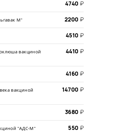
4740
₽
2200
₽
льгавак М"
4510
₽
4410
₽
коклюша вакциной
4160
₽
14700
₽
века вакциной
3680
₽
550
₽
кциной "АДС-М"