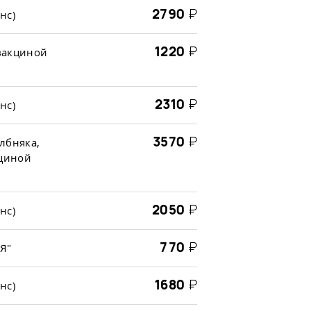
2790
₽
нс)
1220
₽
вакциной
2310
₽
нс)
3570
₽
лбняка,
циной
2050
₽
нс)
770
₽
Я"
1680
₽
нс)