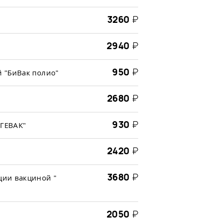
3260
₽
2940
₽
950
₽
 "БиВак полио"
2680
₽
930
₽
ЕГЕВАК"
2420
₽
3680
₽
ции вакциной "
2050
₽