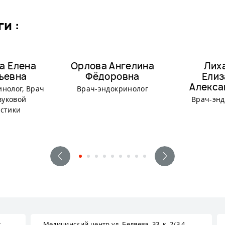
и :
а Елена
Орлова Ангелина
Лих
ьевна
Фёдоровна
Елиз
Алекса
инолог, Врач
Врач-эндокринолог
вуковой
Врач-энд
остики
.
Медицинский центр ул. Беляева, 33, к. 2/3,4