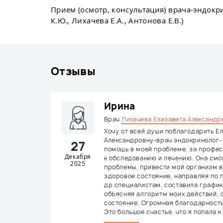
Прием (осмотр, консультация) врача-эндок
К.Ю., Лихачева Е.А., Антонова Е.В.)
Отзывы
Ирина
Врач
Лихачева Елизавета Александр
Хочу от всей души поблагодарить Е
Александровну-врач эндокринолог- 
27
помощь в моей проблеме, за профе
Декабря
к обследованию и лечению. Она смо
2025
проблемы, привести мой организм 
здоровое состояние, направляя по п
др.специалистам, составила график
обЬясняя алгоритм моих действий, 
состояние. Огромная благодарность 
Это большое счастье, что я попала к 