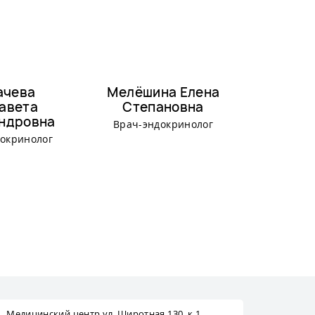
ачева
Мелёшина Елена
Булгар
авета
Степановна
Рама
ндровна
Врач-эндокринолог
Врач-эн
окринолог
Медицинский центр ул. Широтная 130, к.1