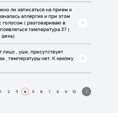
жно ли записаться на прием к
началась аллергия и при этом
с голосом ( разговариваю в
а появляться температура 37 (
 день)
т лицо , уши, присутствует
ва , температуры нет. К какому
1
2
3
4
5
6
7
8
9
10