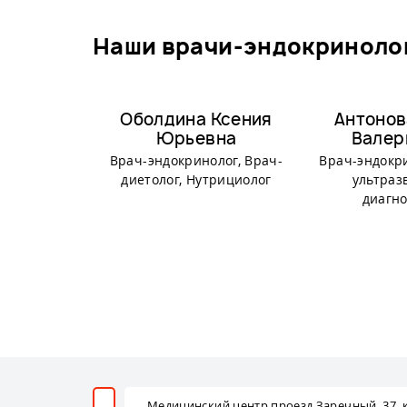
наши врачи-эндокринолог
Оболдина Ксения
Антонов
Юрьевна
Валер
Врач-эндокринолог, Врач-
Врач-эндокр
диетолог, Нутрициолог
ультраз
диагн
Медицинский центр проезд Заречный, 37, к