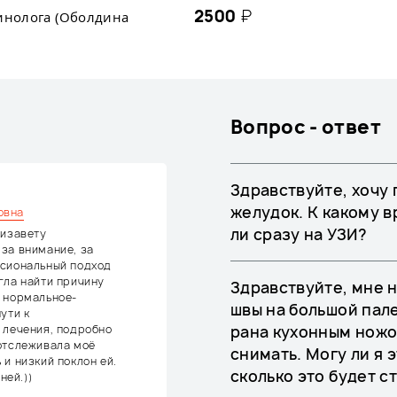
2500
₽
ринолога (Оболдина
Вопрос - ответ
Здравствуйте, хочу 
желудок. К какому 
овна
ли сразу на УЗИ?
лизавету
за внимание, за
ссиональный подход
гла найти причину
Здравствуйте, мне 
в нормальное-
швы на большой пале
ути к
 лечения, подробно
рана кухонным ножо
отслеживала моё
снимать. Могу ли я э
и низкий поклон ей.
сколько это будет с
ней.))