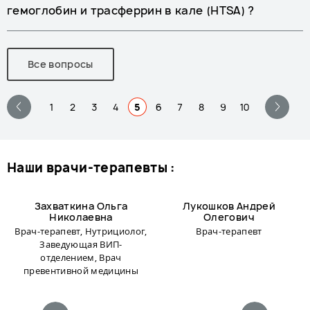
гемоглобин и трасферрин в кале (HTSA) ?
Все вопросы
1
2
3
4
5
6
7
8
9
10
наши врачи-терапевты :
Захваткина Ольга
Лукошков Андрей
Николаевна
Олегович
Врач-терапевт, Нутрициолог,
Врач-терапевт
Заведующая ВИП-
отделением, Врач
превентивной медицины