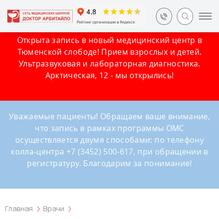
Открыта запись в новый медицинский центр в
Тюменской слободе! Прием взрослых и детей.
Ультразвуковая и лабораторная диагностика.
Арктическая, 12 - мы открылись!
Уважаемые пациенты! Обращаем ваше внимание,
что запись в рамках программы ОМС
осуществляется двумя способами: по телефону
колла-центра +7 (3452) 500-617, при обращении в
регистратуру. Благодарим за понимание!
Главная
Врачи