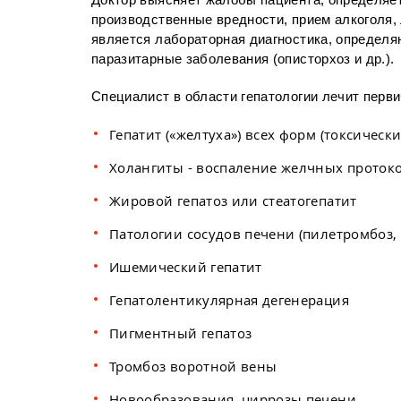
Доктор выясняет жалобы пациента, определяе
производственные вредности, прием алкоголя,
является лабораторная диагностика, определя
паразитарные заболевания (описторхоз и др.).
Специалист в области гепатологии лечит перви
Гепатит («желтуха») всех форм (токсичес
Холангиты - воспаление желчных проток
Жировой гепатоз или стеатогепатит
Патологии сосудов печени (пилетромбоз,
Ишемический гепатит
Гепатолентикулярная дегенерация
Пигментный гепатоз
Тромбоз воротной вены
Новообразования, циррозы печени