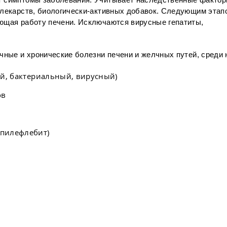
т симптомы заболевания. Учитывает наследственные фактор
 лекарств, биологически-активных добавок. Следующим этап
ющая работу печени. Исключаются вирусные гепатиты,
чные и хронические болезни печени и желчных путей, среди 
кий, бактериальный, вирусный)
ов
 пилефлебит)