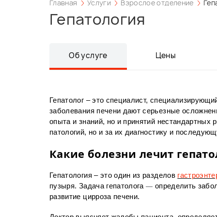
Главная
Услуги
Взрослое отделение
Геп
Гепатология
Об услуге
Цены
Гепатолог – это специалист, специализирующи
заболевания печени дают серьезные осложнени
опыта и знаний, но и принятий нестандартных 
патологий, но и за их диагностику и последую
Какие болезни лечит гепато
Гепатология – это один из разделов
гастроэнте
пузыря. Задача гепатолога
—
определить забол
развитие цирроза печени.