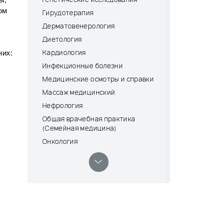
ы,
ом
Гирудотерапия
Дерматовенерология
Диетология
Кардиология
них:
Инфекционные болезни
Медицинские осмотры и справки
Массаж медицинский
Нефрология
Общая врачебная практика
(Семейная медицина)
Онкология
Оториноларингология (ЛОР)
Офтальмология
Процедурный кабинет и дневной
стационар
Психиатрия-наркология
Пульмонология