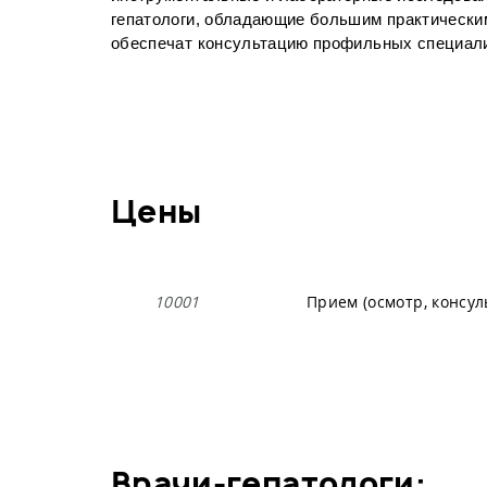
гепатологи, обладающие большим практическим
обеспечат консультацию профильных специал
Цены
10001
Прием (осмотр, консу
врачи-гепатологи: