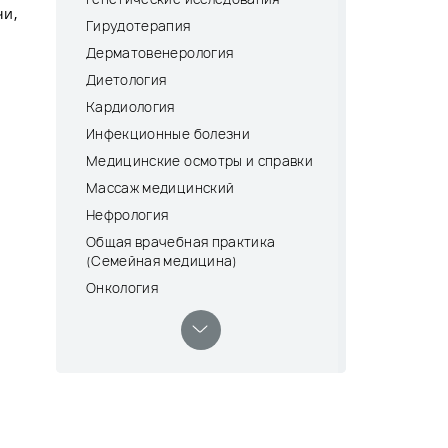
чи,
Гирудотерапия
Дерматовенерология
Диетология
Кардиология
Инфекционные болезни
Медицинские осмотры и справки
Массаж медицинский
Нефрология
Общая врачебная практика
(Семейная медицина)
Онкология
Оториноларингология (ЛОР)
Офтальмология
Процедурный кабинет и дневной
стационар
Психиатрия-наркология
Пульмонология