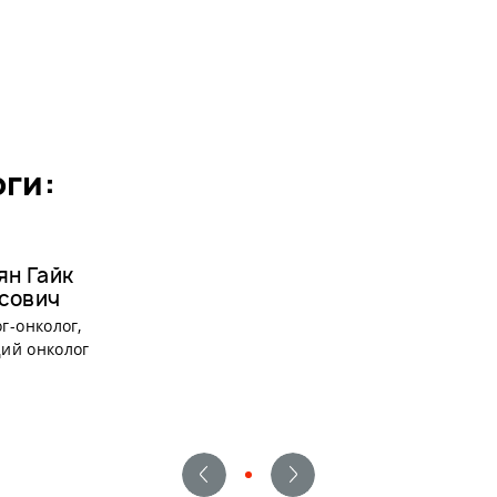
оги:
ян Гайк
сович
г-онколог,
ий онколог