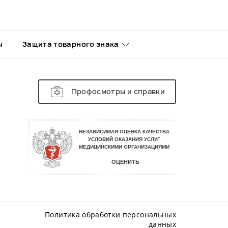
Трихология
Цифровая дерматоскопия
Колопроктология
ы
Защита товарного знака
Профпатология
Сурдология
Криосауна
Профосмотры и справки
Хирургический стационар
Спортивная медицина
Физиотерапия
Общая хирургия
Пластическая хирургия
(стационар)
Урология (стационар)
Проктология (стационар)
Комплексные программы
проверки здоровья (чек-апы)
Политика обработки персональных
Электронейромиография (ЭНМГ)
данных