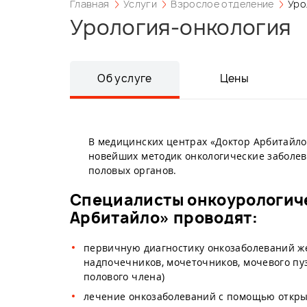
Главная
Услуги
Взрослое отделение
Уро
Урология-онкология
Об услуге
Цены
В медицинских центрах «Доктор Арбитайло
новейших методик онкологические заболева
половых органов.
Специалисты онкоурологич
Арбитайло» проводят:
первичную диагностику онкозаболеваний же
надпочечников, мочеточников, мочевого пуз
полового члена)
лечение онкозаболеваний с помощью откры