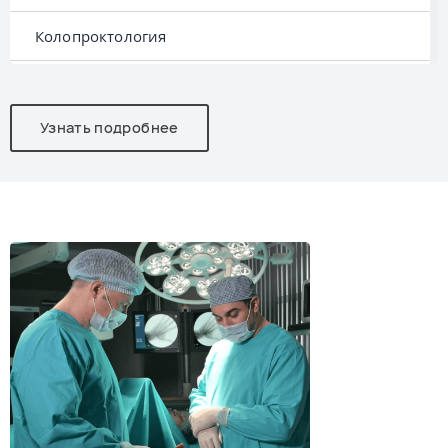
Колопроктология
Травматология-ортопедия
Узнать подробнее
Оториноларингология
Онкология