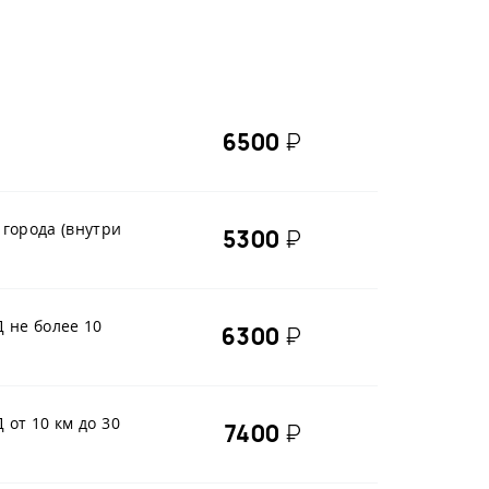
Ревматология
Рентгенология
Стоматология
Терапия
6500
₽
Травматологическое отделение
Ультразвуковая и
функциональная диагностика
Урология
 города (внутри
5300
₽
Отделение восстановительного
лечения
Эндокринология
Д не более 10
Гепатология
6300
₽
Дневной стационар
Маммология
Мануальная терапия
 от 10 км до 30
7400
₽
Рефлексотерапия
Урология-онкология