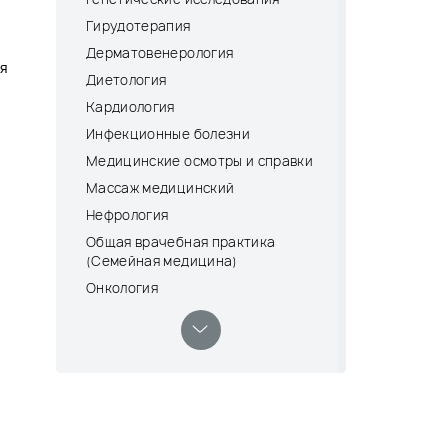
Гирудотерапия
Дерматовенерология
ия
Диетология
Кардиология
Инфекционные болезни
Медицинские осмотры и справки
Массаж медицинский
Нефрология
Общая врачебная практика
(Семейная медицина)
Онкология
Оториноларингология (ЛОР)
Офтальмология
Процедурный кабинет и дневной
стационар
Психиатрия-наркология
Пульмонология