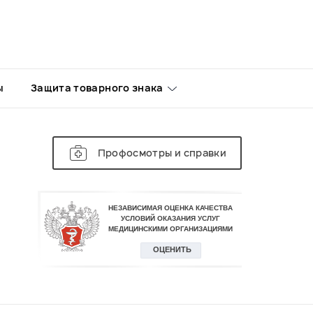
Функциональная диагностика
Психиатрия
Гематология
Нутрициология
Лечебная физкультура (ЛФК)
ы
Защита товарного знака
Психология
Эпилептология
МРТ
Профосмотры и справки
Эндоскопия
Косметология
Флебология
Компьютерная томография
Анестезиология
Неврология
Патогистологические
исследования
Реабилитация